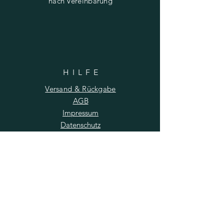
nach Vereinbarung
HILF
E
Versand & Rückgabe
AGB
Impressum
Datenschutz
FAQ
NEWSLETTER
E-Mail-Adresse hier eingeben