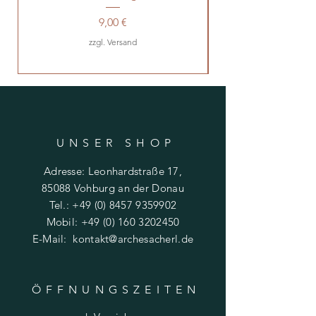
Preis
9,00 €
zzgl. Versand
UNSER SHO
P
Adresse: Leonhardstraße 17,
85088 Vohburg an der Donau
Tel.:
+49 (0) 8457 9359902
Mobil:
+49 (0) 160 3202450
E-Mail:
kontakt@archesacherl.de
ÖFFNUNGSZEITE
N