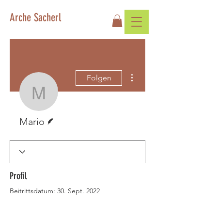
Arche Sacherl
Weitere Optionen
Folgen
Mario
Autor
Mario
Profil
Beitrittsdatum: 30. Sept. 2022