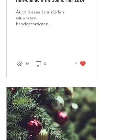
Auch dieses Jahr dürfen
wir unsere
handgefertigten
Naturprodukte bei der
Hofweihnacht am
Sonnerhof präsentieren.
56
0
2